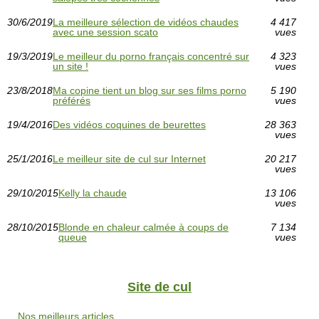
30/6/2019
La meilleure sélection de vidéos chaudes
4 417
avec une session scato
vues
19/3/2019
Le meilleur du porno français concentré sur
4 323
un site !
vues
23/8/2018
Ma copine tient un blog sur ses films porno
5 190
préférés
vues
19/4/2016
Des vidéos coquines de beurettes
28 363
vues
25/1/2016
Le meilleur site de cul sur Internet
20 217
vues
29/10/2015
Kelly la chaude
13 106
vues
28/10/2015
Blonde en chaleur calmée à coups de
7 134
queue
vues
Site de cul
Nos meilleurs articles