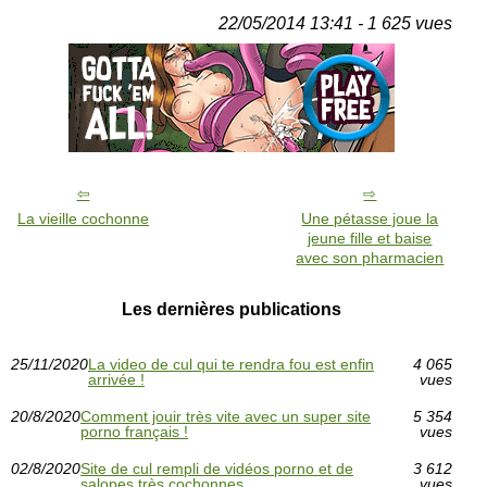
22/05/2014 13:41 - 1 625 vues
La vieille cochonne
Une pétasse joue la
jeune fille et baise
avec son pharmacien
Les dernières publications
25/11/2020
La video de cul qui te rendra fou est enfin
4 065
arrivée !
vues
20/8/2020
Comment jouir très vite avec un super site
5 354
porno français !
vues
02/8/2020
Site de cul rempli de vidéos porno et de
3 612
salopes très cochonnes
vues