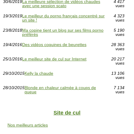
30/6/2019
La meilleure sélection de vidéos chaudes
4 417
avec une session scato
vues
19/3/2019
Le meilleur du porno français concentré sur
4 323
un site !
vues
23/8/2018
Ma copine tient un blog sur ses films porno
5 190
préférés
vues
19/4/2016
Des vidéos coquines de beurettes
28 363
vues
25/1/2016
Le meilleur site de cul sur Internet
20 217
vues
29/10/2015
Kelly la chaude
13 106
vues
28/10/2015
Blonde en chaleur calmée à coups de
7 134
queue
vues
Site de cul
Nos meilleurs articles