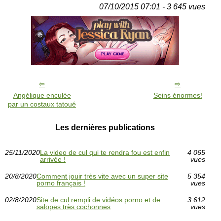
07/10/2015 07:01 - 3 645 vues
Angélique enculée
Seins énormes!
par un costaux tatoué
Les dernières publications
25/11/2020
La video de cul qui te rendra fou est enfin
4 065
arrivée !
vues
20/8/2020
Comment jouir très vite avec un super site
5 354
porno français !
vues
02/8/2020
Site de cul rempli de vidéos porno et de
3 612
salopes très cochonnes
vues