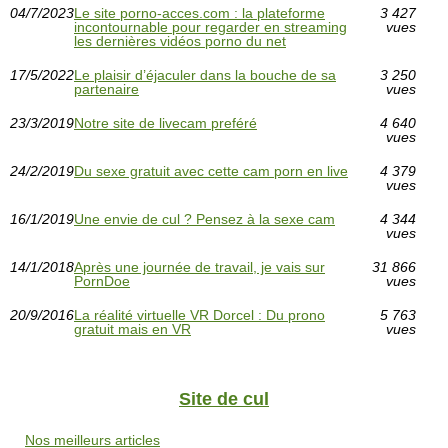
04/7/2023
Le site porno-acces.com : la plateforme
3 427
incontournable pour regarder en streaming
vues
les dernières vidéos porno du net
17/5/2022
Le plaisir d’éjaculer dans la bouche de sa
3 250
partenaire
vues
23/3/2019
Notre site de livecam preféré
4 640
vues
24/2/2019
Du sexe gratuit avec cette cam porn en live
4 379
vues
16/1/2019
Une envie de cul ? Pensez à la sexe cam
4 344
vues
14/1/2018
Après une journée de travail, je vais sur
31 866
PornDoe
vues
20/9/2016
La réalité virtuelle VR Dorcel : Du prono
5 763
gratuit mais en VR
vues
Site de cul
Nos meilleurs articles