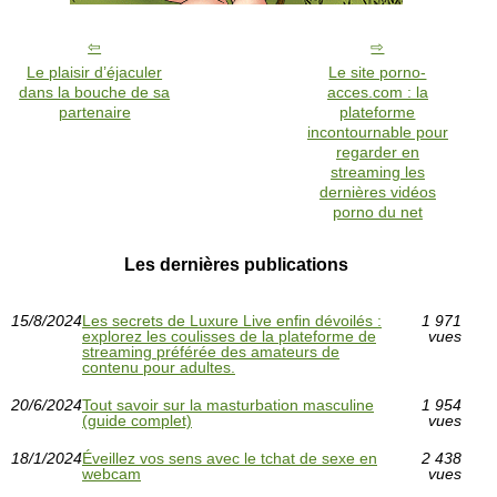
Le plaisir d’éjaculer
Le site porno-
dans la bouche de sa
acces.com : la
partenaire
plateforme
incontournable pour
regarder en
streaming les
dernières vidéos
porno du net
Les dernières publications
15/8/2024
Les secrets de Luxure Live enfin dévoilés :
1 971
explorez les coulisses de la plateforme de
vues
streaming préférée des amateurs de
contenu pour adultes.
20/6/2024
Tout savoir sur la masturbation masculine
1 954
(guide complet)
vues
18/1/2024
Éveillez vos sens avec le tchat de sexe en
2 438
webcam
vues