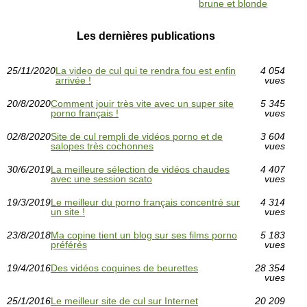
brune et blonde
Les dernières publications
25/11/2020
La video de cul qui te rendra fou est enfin
4 054
arrivée !
vues
20/8/2020
Comment jouir très vite avec un super site
5 345
porno français !
vues
02/8/2020
Site de cul rempli de vidéos porno et de
3 604
salopes très cochonnes
vues
30/6/2019
La meilleure sélection de vidéos chaudes
4 407
avec une session scato
vues
19/3/2019
Le meilleur du porno français concentré sur
4 314
un site !
vues
23/8/2018
Ma copine tient un blog sur ses films porno
5 183
préférés
vues
19/4/2016
Des vidéos coquines de beurettes
28 354
vues
25/1/2016
Le meilleur site de cul sur Internet
20 209