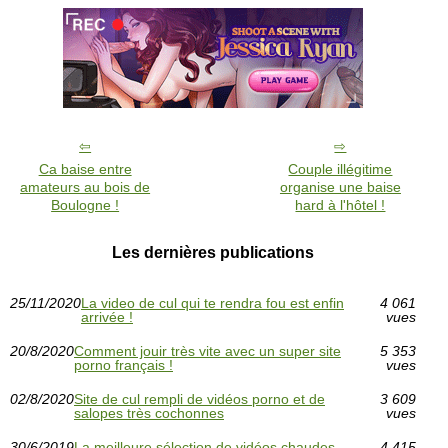
Ca baise entre
Couple illégitime
amateurs au bois de
organise une baise
Boulogne !
hard à l'hôtel !
Les dernières publications
25/11/2020
La video de cul qui te rendra fou est enfin
4 061
arrivée !
vues
20/8/2020
Comment jouir très vite avec un super site
5 353
porno français !
vues
02/8/2020
Site de cul rempli de vidéos porno et de
3 609
salopes très cochonnes
vues
30/6/2019
La meilleure sélection de vidéos chaudes
4 415