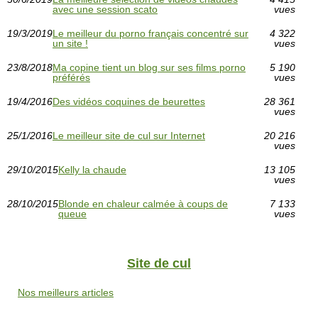
avec une session scato
vues
19/3/2019
Le meilleur du porno français concentré sur
4 322
un site !
vues
23/8/2018
Ma copine tient un blog sur ses films porno
5 190
préférés
vues
19/4/2016
Des vidéos coquines de beurettes
28 361
vues
25/1/2016
Le meilleur site de cul sur Internet
20 216
vues
29/10/2015
Kelly la chaude
13 105
vues
28/10/2015
Blonde en chaleur calmée à coups de
7 133
queue
vues
Site de cul
Nos meilleurs articles