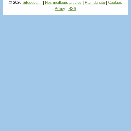
© 2026
Sitedecul.fr
|
Nos meilleurs articles
|
Plan du site
|
Cookies
Policy
|
RSS