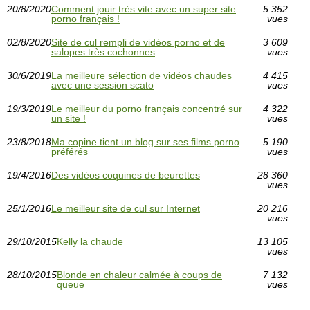
20/8/2020
Comment jouir très vite avec un super site
5 352
porno français !
vues
02/8/2020
Site de cul rempli de vidéos porno et de
3 609
salopes très cochonnes
vues
30/6/2019
La meilleure sélection de vidéos chaudes
4 415
avec une session scato
vues
19/3/2019
Le meilleur du porno français concentré sur
4 322
un site !
vues
23/8/2018
Ma copine tient un blog sur ses films porno
5 190
préférés
vues
19/4/2016
Des vidéos coquines de beurettes
28 360
vues
25/1/2016
Le meilleur site de cul sur Internet
20 216
vues
29/10/2015
Kelly la chaude
13 105
vues
28/10/2015
Blonde en chaleur calmée à coups de
7 132
queue
vues